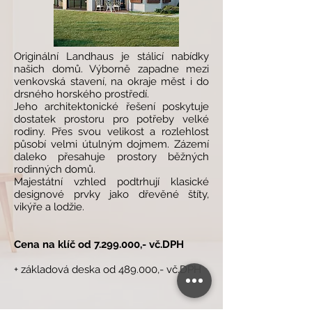
Originální Landhaus je stálicí nabídky
našich domů. Výborně zapadne mezi
venkovská stavení, na okraje měst i do
drsného horského prostředí.
Jeho architektonické řešení poskytuje
dostatek prostoru pro potřeby velké
rodiny. Přes svou velikost a rozlehlost
působí velmi útulným dojmem. Zázemí
daleko přesahuje prostory běžných
rodinných domů.
Majestátní vzhled podtrhují klasické
designové prvky jako dřevěné štíty,
vikýře a lodžie.
Cena na klíč od
7.299.000
,- vč.DPH
+ základová deska od 489.000,- vč.DPH